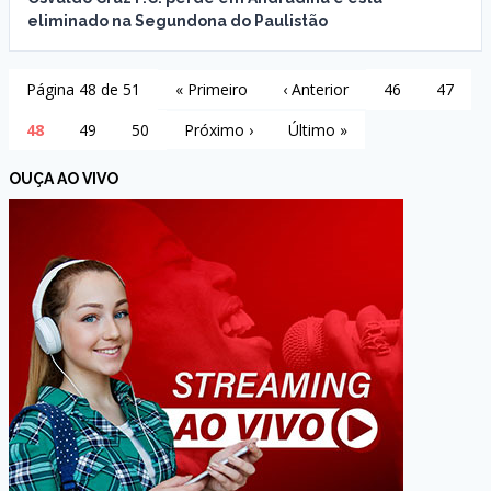
eliminado na Segundona do Paulistão
Página 48 de 51
« Primeiro
‹ Anterior
46
47
48
49
50
Próximo ›
Último »
OUÇA AO VIVO