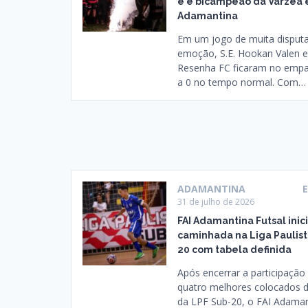
e é bicampeão da Várzea
Adamantina
Em um jogo de muita disput
emoção, S.E. Hookan Valen 
Resenha FC ficaram no empa
a 0 no tempo normal. Com…
ADAMANTINA
31 de julho de 2026
FAI Adamantina Futsal inic
caminhada na Liga Paulist
20 com tabela definida
Após encerrar a participação
quatro melhores colocados 
da LPF Sub-20, o FAI Adama