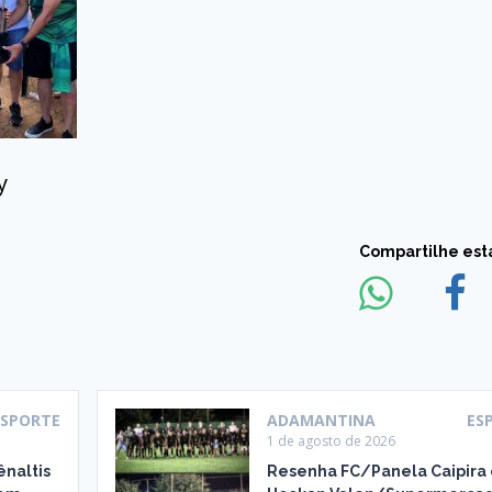
y
Compartilhe esta
ESPORTE
ADAMANTINA
ES
1 de agosto de 2026
ênaltis
Resenha FC/Panela Caipira e