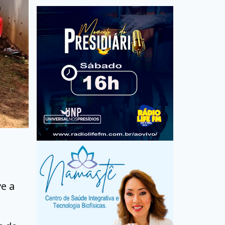
a
ve a