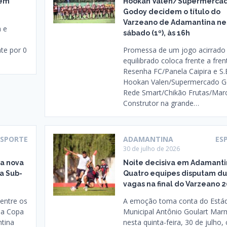
 em
Hookan Valen/Supermerca
Godoy decidem o título do
Varzeano de Adamantina ne
a e
sábado (1º), às 16h
e
te por 0
Promessa de um jogo acirrado
equilibrado coloca frente a fren
Resenha FC/Panela Caipira e S.
Hookan Valen/Supermercado 
Rede Smart/Chikão Frutas/Mar
Construtor na grande…
ESPORTE
ADAMANTINA
ES
30 de julho de 2026
ia nova
Noite decisiva em Adamanti
a Sub-
Quatro equipes disputam d
vagas na final do Varzeano 
 entre os
A emoção toma conta do Está
da Copa
Municipal Antônio Goulart Ma
ntina
nesta quinta-feira, 30 de julho,