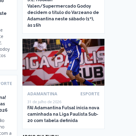
do
Valen/Supermercado Godoy
decidem o título do Varzeano de
ste
Adamantina neste sábado (1º),
às 16h
 e
te
E.
Godoy
cos
PORTE
ADAMANTINA
ESPORTE
na!
31 de julho de 2026
uas
FAI Adamantina Futsal inicia nova
2026
caminhada na Liga Paulista Sub-
dio
20 com tabela definida
rmo
 com a