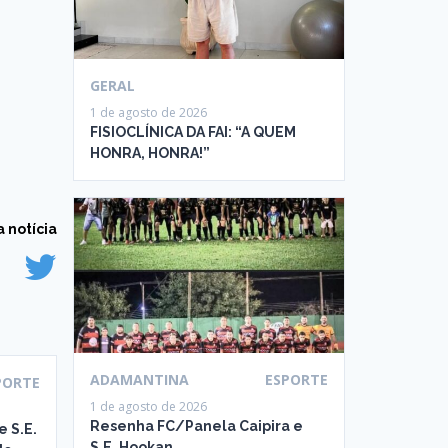
GERAL
1 de agosto de 2026
FISIOCLÍNICA DA FAI: “A QUEM
HONRA, HONRA!”
 notícia
ADAMANTINA
ESPORTE
PORTE
1 de agosto de 2026
Resenha FC/Panela Caipira e
 S.E.
S.E. Hookan