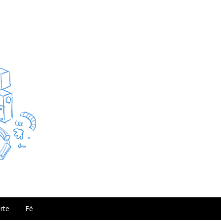
rte
Fé