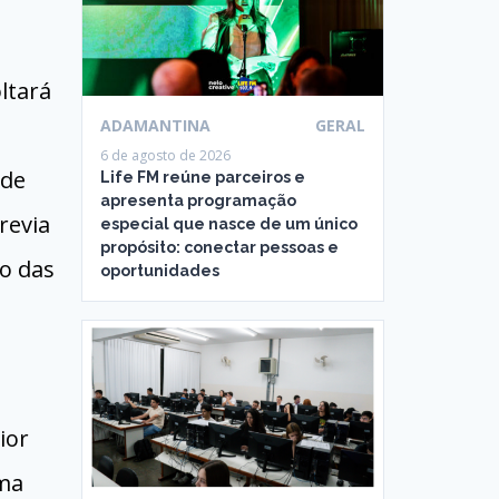
ltará
ADAMANTINA
GERAL
6 de agosto de 2026
 de
Life FM reúne parceiros e
apresenta programação
revia
especial que nasce de um único
propósito: conectar pessoas e
ão das
oportunidades
ior
ama