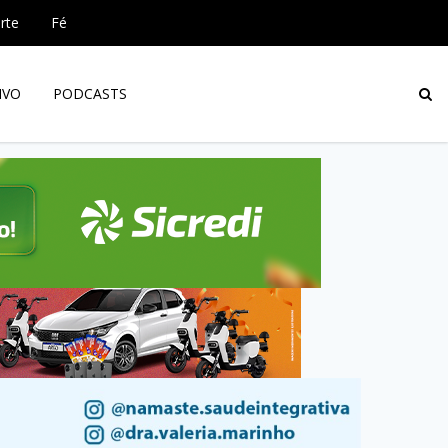
rte
Fé
IVO
PODCASTS