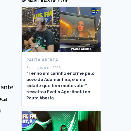
AS MAIS LIDAS DE HOJE
PAUTA ABERTA
6 de agosto de 2026
“Tenho um carinho enorme pelo
povo de Adamantina, é uma
rante
cidade que tem muito valor”,
ressaltou Evelin Agostinelli no
oca
Pauta Aberta.
o