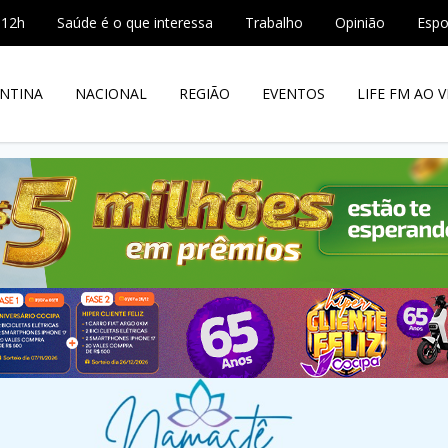
 12h
Saúde é o que interessa
Trabalho
Opinião
Espo
NTINA
NACIONAL
REGIÃO
EVENTOS
LIFE FM AO V