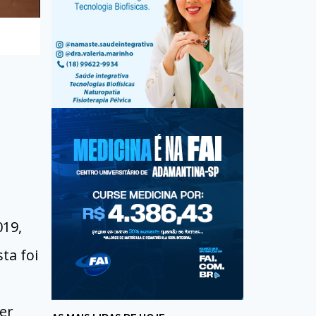
019,
ta foi
er