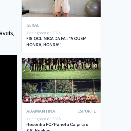
GERAL
áveis,
1 de agosto de 2026
FISIOCLÍNICA DA FAI: “A QUEM
HONRA, HONRA!”
ADAMANTINA
ESPORTE
1 de agosto de 2026
Resenha FC/Panela Caipira e
S.E. Hookan