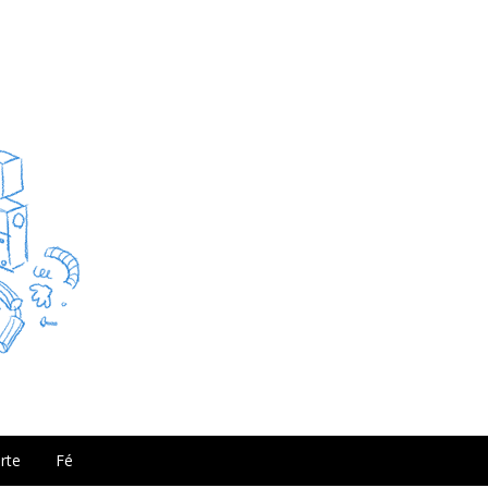
rte
Fé