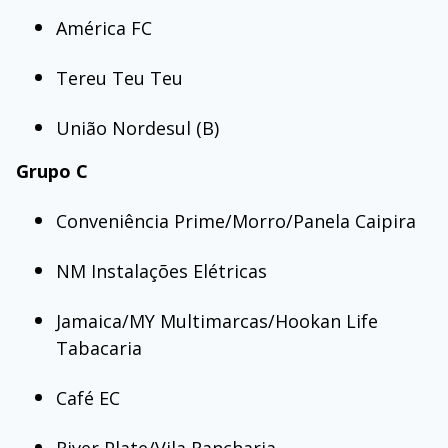
América FC
Tereu Teu Teu
União Nordesul (B)
Grupo C
Conveniência Prime/Morro/Panela Caipira
NM Instalações Elétricas
Jamaica/MY Multimarcas/Hookan Life
Tabacaria
Café EC
River Plate/Vila Rancharia